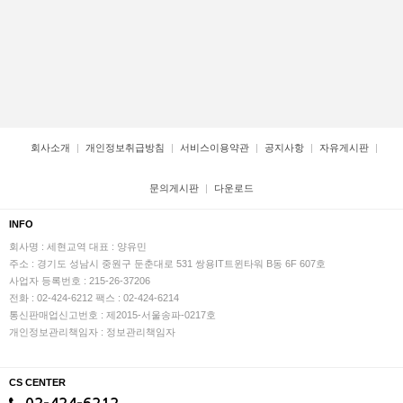
회사소개
개인정보취급방침
서비스이용약관
공지사항
자유게시판
문의게시판
다운로드
INFO
회사명 : 세현교역
대표 : 양유민
주소 : 경기도 성남시 중원구 둔춘대로 531 쌍용IT트윈타워 B동 6F 607호
사업자 등록번호 : 215-26-37206
전화 : 02-424-6212
팩스 : 02-424-6214
통신판매업신고번호 : 제2015-서울송파-0217호
개인정보관리책임자 : 정보관리책임자
CS CENTER