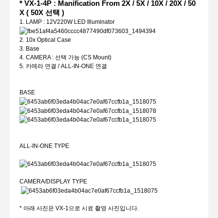
* VX-1-4P : Manification From 2X / 5X / 10X / 20X / 50
X ( 50X 선택 )
1. LAMP : 12V220W LED Illuminator
2. 10x Optical Case
3. Base
4. CAMERA : 선택 가능 (CS Mount)
5. 카메라 연결 / ALL-IN-ONE 연결
BASE
ALL-IN-ONE TYPE
CAMERA/DISPLAY TYPE
* 아래 사진은 VX-1으로 시료 촬영 사진입니다.