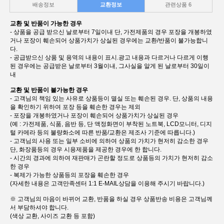
배송정보
교환정보
관련상품
6
교환 및 반품이 가능한 경우
- 상품을 공급 받으신 날로부터 7일이내 단, 가전제품의 경우 포장을 개봉하였
거나 포장이 훼손되어 상품가치가 상실된 경우에는 교환/반품이 불가능합니
다.
- 공급받으신 상품 및 용역의 내용이 표시.광고 내용과 다르거나 다르게 이행
된 경우에는 공급받은 날로부터 3월이내, 그사실을 알게 된 날로부터 30일이
내
교환 및 반품이 불가능한 경우
- 고객님의 책임 있는 사유로 상품등이 멸실 또는 훼손된 경우. 단, 상품의 내용
을 확인하기 위하여 포장 등을 훼손한 경우는 제외
- 포장을 개봉하였거나 포장이 훼손되어 상품가치가 상실된 경우
(예 : 가전제품, 식품, 음반 등, 단 액정화면이 부착된 노트북, LCD모니터, 디지
털 카메라 등의 불량화소에 따른 반품/교환은 제조사 기준에 따릅니다.)
- 고객님의 사용 또는 일부 소비에 의하여 상품의 가치가 현저히 감소한 경우
단, 화장품등의 경우 시용제품을 제공한 경우에 한 합니다.
- 시간의 경과에 의하여 재판매가 곤란할 정도로 상품등의 가치가 현저히 감소
한 경우
- 복제가 가능한 상품등의 포장을 훼손한 경우
(자세한 내용은 고객만족센터 1:1 E-MAIL상담을 이용해 주시기 바랍니다.)
※ 고객님의 마음이 바뀌어 교환, 반품을 하실 경우 상품반송 비용은 고객님께
서 부담하셔야 합니다.
(색상 교환, 사이즈 교환 등 포함)