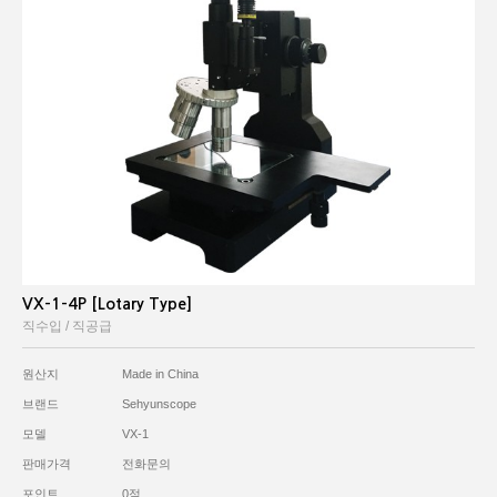
VX-1-4P [Lotary Type]
직수입 / 직공급
원산지
Made in China
브랜드
Sehyunscope
모델
VX-1
판매가격
전화문의
포인트
0점