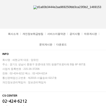
회사소개
개인정보취급방침
서비스이용약관
공지사항
자유게시판
문의게시판
다운로드
INFO
회사명 : 세현교역
대표 : 양유민
주소 : 경기도 성남시 중원구 둔춘대로 531 쌍용IT트윈타워 B동 6F 607호
사업자 등록번호 : 215-26-37206
전화 : 02-424-6212
팩스 : 02-424-6214
통신판매업신고번호 : 제2015-서울송파-0217호
개인정보관리책임자 : 정보관리책임자
CS CENTER
02-424-6212