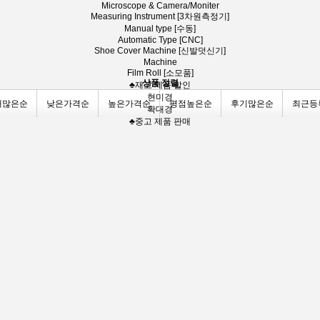
Microscope & Camera/Moniter
Measuring Instrument [3차원측정기]
Manual type [수동]
Automatic Type [CNC]
Shoe Cover Machine [신발덧신기]
Machine
Film Roll [소모품]
상품 정렬
♣재고 제품 할인
현미경
매많은순
낮은가격순
높은가격순
평점높은순
후기많은순
최근등
확대경
♣중고 제품 판매