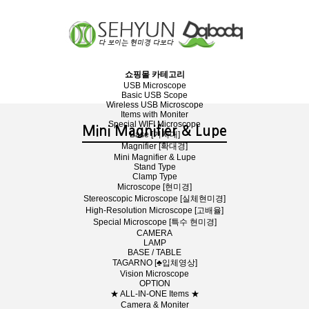
쇼핑몰 카테고리
USB Microscope
Basic USB Scope
Wireless USB Microscope
Items with Moniter
Special WIFI Microscope
Mini Magnifier & Lupe
Base [거치대]
Magnifier [확대경]
Mini Magnifier & Lupe
Stand Type
Clamp Type
Microscope [현미경]
Stereoscopic Microscope [실체현미경]
High-Resolution Microscope [고배율]
Special Microscope [특수 현미경]
CAMERA
LAMP
BASE / TABLE
TAGARNO [♣입체영상]
Vision Microscope
OPTION
★ ALL-IN-ONE Items ★
Camera & Moniter