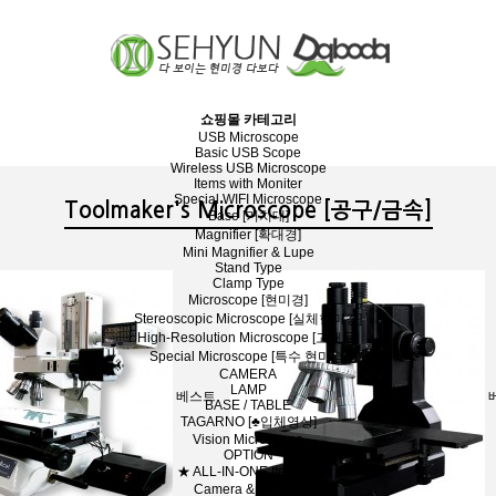
쇼핑몰 카테고리
USB Microscope
Basic USB Scope
Wireless USB Microscope
Items with Moniter
Special WIFI Microscope
Toolmaker's Microscope [공구/금속]
Base [거치대]
Magnifier [확대경]
Mini Magnifier & Lupe
Stand Type
Clamp Type
Microscope [현미경]
Stereoscopic Microscope [실체현미경]
High-Resolution Microscope [고배율]
Special Microscope [특수 현미경]
CAMERA
LAMP
베스트
BASE / TABLE
TAGARNO [♣입체영상]
Vision Microscope
OPTION
★ ALL-IN-ONE Items ★
Camera & Moniter