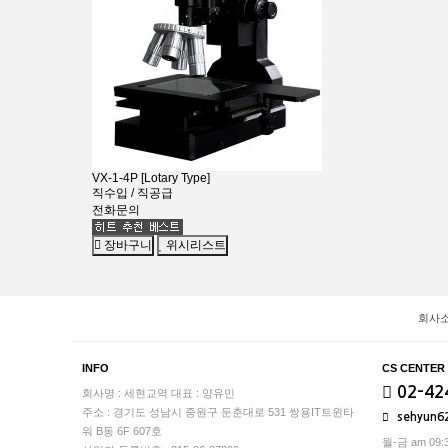
VX-1-4P [Lotary Type]
직수입 / 직공급
전화문의
장바구니
위시리스트
회사
INFO
CS CENTER
02-42
회사명 : 세현교역
대표 : 양유민
주소 : 경기도 성남시 중원구 둔춘대로 531 쌍용IT트윈타
sehyun6
워 B동 6F 607호
월-금 am 09:3