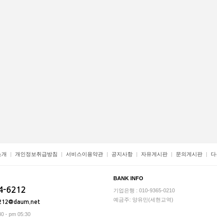
소개
개인정보취급방침
서비스이용약관
공지사항
자유게시판
문의게시판
다
BANK INFO
4-6212
기업은행 : 010-9365-0210
예금주: 양유민(세현교역)
212@daum.net
0 - pm 05:30