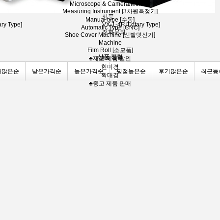
Microscope & Camera/Moniter
Measuring Instrument [3차원측정기]
상품
Manual type [수동]
ry Type]
VX-1-4P [Lotary Type]
Automatic Type [CNC]
전화문의
Shoe Cover Machine [신발덧신기]
Machine
Film Roll [소모품]
상품 정렬
♣재고 제품 할인
현미경
매많은순
낮은가격순
높은가격순
평점높은순
후기많은순
최근등
확대경
♣중고 제품 판매