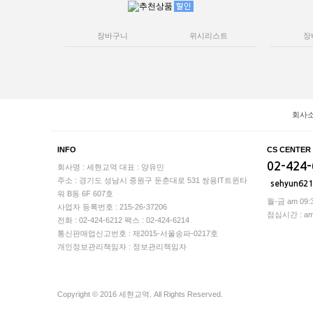
장바구니
위시리스트
장
회사
INFO
CS CENTER
02-424
회사명 : 세현교역
대표 : 양유민
주소 : 경기도 성남시 중원구 둔춘대로 531 쌍용IT트윈타
sehyun62
워 B동 6F 607호
월-금 am 09:3
사업자 등록번호 : 215-26-37206
점심시간 : am 1
전화 : 02-424-6212
팩스 : 02-424-6214
통신판매업신고번호 : 제2015-서울송파-0217호
개인정보관리책임자 : 정보관리책임자
Copyright © 2016 세현교역. All Rights Reserved.