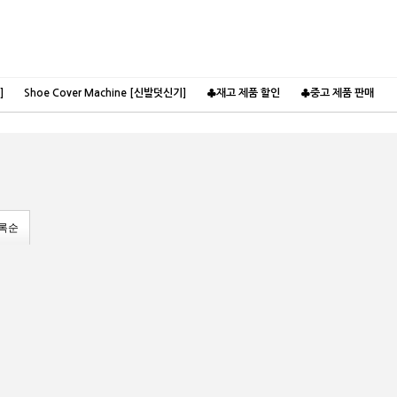
장바구니
분류
]
Shoe Cover Machine [신발덧신기]
♣재고 제품 할인
♣중고 제품 판매
록순