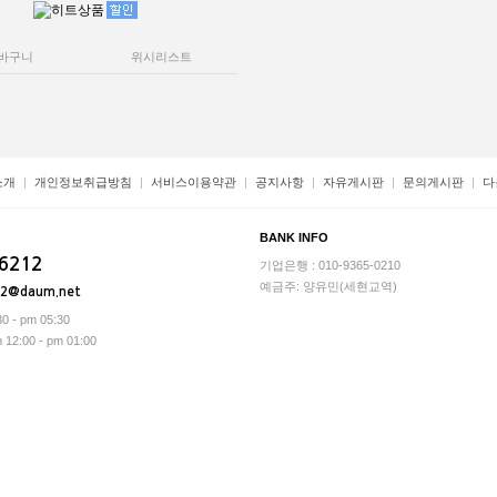
바구니
위시리스트
소개
개인정보취급방침
서비스이용약관
공지사항
자유게시판
문의게시판
다
BANK INFO
-6212
기업은행 : 010-9365-0210
예금주: 양유민(세현교역)
12@daum.net
0 - pm 05:30
2:00 - pm 01:00