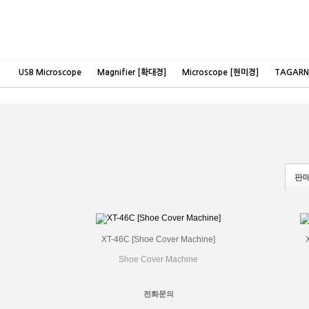
USB Microscope
Magnifier [확대경]
Microscope [현미경]
TAGAR
판
XT-46C [Shoe Cover Machine]
Shoe Cover Machine
전화문의