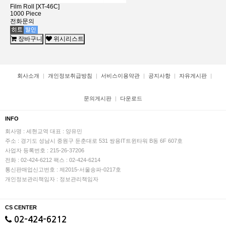
Film Roll [XT-46C]
1000 Piece
전화문의
장바구니
위시리스트
회사소개
개인정보취급방침
서비스이용약관
공지사항
자유게시판
문의게시판
다운로드
INFO
회사명 : 세현교역
대표 : 양유민
주소 : 경기도 성남시 중원구 둔춘대로 531 쌍용IT트윈타워 B동 6F 607호
사업자 등록번호 : 215-26-37206
전화 : 02-424-6212
팩스 : 02-424-6214
통신판매업신고번호 : 제2015-서울송파-0217호
개인정보관리책임자 : 정보관리책임자
CS CENTER
02-424-6212