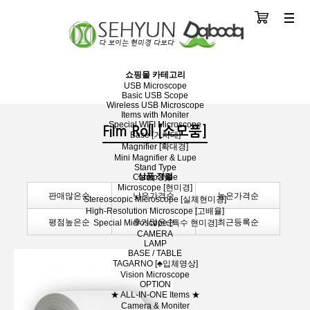
장바구니
분류
쇼핑몰 카테고리
USB Microscope
Basic USB Scope
Wireless USB Microscope
Items with Moniter
Special WIFI Microscope
Film Roll [소모품]
Base [거치대]
Magnifier [확대경]
Mini Magnifier & Lupe
Stand Type
상품 정렬
Clamp Type
Microscope [현미경]
판매많은순
낮은가격순
높은가격순
Stereoscopic Microscope [실체현미경]
High-Resolution Microscope [고배율]
평점높은순
후기많은순
최근등록순
Special Microscope [특수 현미경]
CAMERA
LAMP
BASE / TABLE
TAGARNO [♣입체영상]
Vision Microscope
OPTION
★ ALL-IN-ONE Items ★
Camera & Moniter